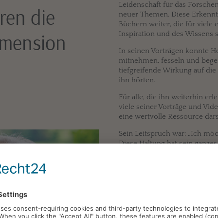
Leidenschaft für das Forsche
ren die
neuer Themen. Diese Erkenntn
Büchern weiter, die für viele 
imension
Inspiration und des Wissens s
In seinen Vorträgen konnte H
mitnehmen, fesseln und begei
tiefgreifende Wirkung auf di
ihn hörten.
Für alle, die ihn weiterhin er
viele seiner Vorträge und Vide
eine wertvolle Ressource dars
Sein Leitspruch war: „Ich möc
Diese Haltung hat sein ganze
geprägt.
Horst Krohne wird immer in 
Gedanken bleiben, und sein E
begleiten und inspirieren.