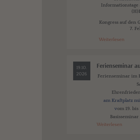
Informationstage 
(H)
Kongress auf den G
7. F
Weiterlesen
Ferienseminar au
19.10.
2026
Ferienseminar im B
S
Ehrenfrieder
am Kraftplatz mi
v
om 19. bis
Basisseminar 
Weiterlesen