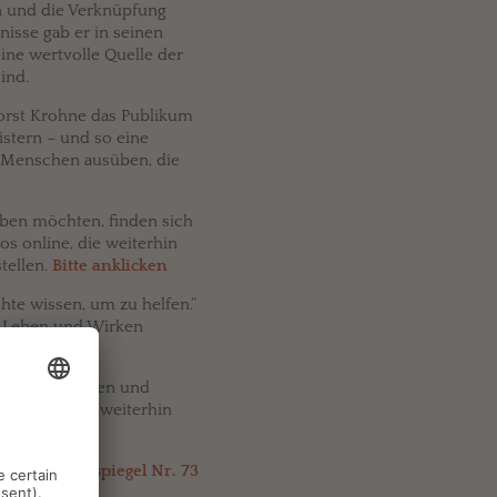
n und die Verknüpfung
isse gab er in seinen
eine wertvolle Quelle der
ind.
orst Krohne das Publikum
stern – und so eine
e Menschen ausüben, die
leben möchten, finden sich
os online, die weiterhin
tellen.
Bitte anklicken
hte wissen, um zu helfen.“
s Leben und Wirken
unseren Herzen und
rbe wird uns weiterhin
Heilspiegel Nr. 73