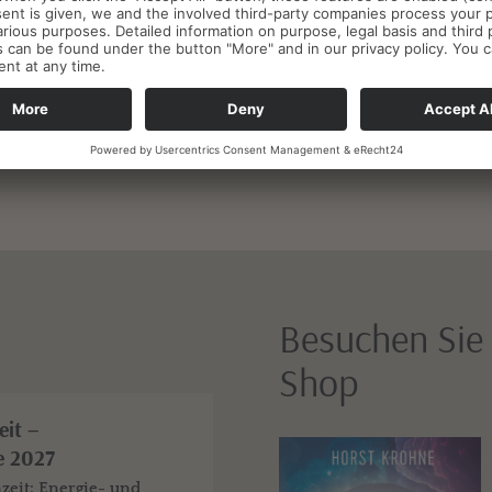
Thomas, Claudia, 
Besuchen Sie 
Shop
eit –
e 2027
zeit: Energie- und