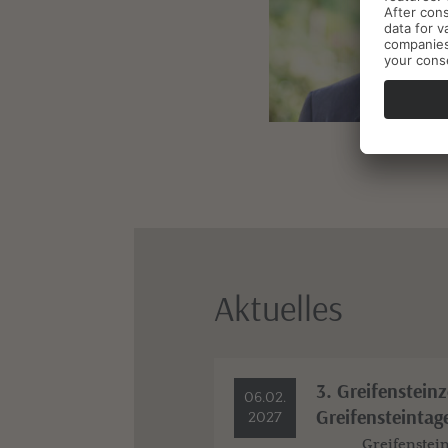
Aktuelles
3. Greifensteinz
06.02.
Greifensteintag
2027
Greifenstein