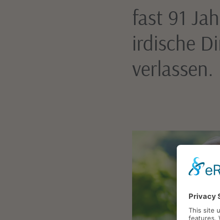
fast 91 Jah
irdische D
verlassen.