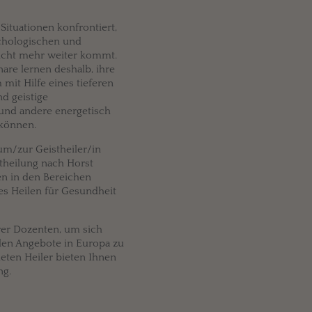
ituationen konfrontiert,
ychologischen und
icht mehr weiter kommt.
are lernen deshalb, ihre
mit Hilfe eines tieferen
d geistige
und andere energetisch
 können.
m/zur Geistheiler/in
stheilung nach Horst
n in den Bereichen
es Heilen für Gesundheit
rer Dozenten, um sich
alen Angebote in Europa zu
eten Heiler bieten Ihnen
ng.