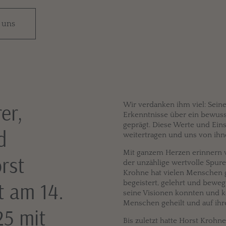
 uns
er,
Wir verdanken ihm viel: Sein
Erkenntnisse über ein bewuss
geprägt. Diese Werte und Ein
d
weitertragen und uns von ihne
Mit ganzem Herzen erinnern 
rst
der unzählige wertvolle Spure
Krohne hat vielen Menschen ge
t am 14.
begeistert, gelehrt und bewe
seine Visionen konnten und k
Menschen geheilt und auf ih
25 mit
Bis zuletzt hatte Horst Kroh