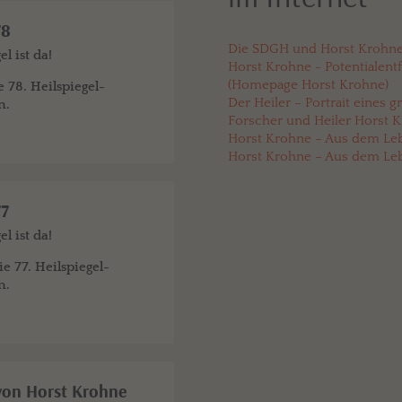
78
Die SDGH und Horst Krohne
l ist da!
Horst Krohne - Potentialentf
(Homepage Horst Krohne)
e 78. Heilspiegel-
Der Heiler – Portrait eines 
n.
Forscher und Heiler Horst 
Horst Krohne – Aus dem Lebe
Horst Krohne – Aus dem Lebe
77
l ist da!
ie 77. Heilspiegel-
n.
von Horst Krohne