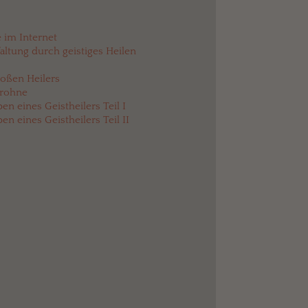
 im Internet
altung durch geistiges Heilen
großen Heilers
Krohne
n eines Geistheilers Teil I
n eines Geistheilers Teil II