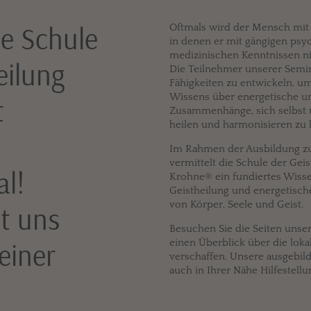
ie Schule
Oftmals wird der Mensch mit S
in denen er mit gängigen ps
medizinischen Kenntnissen n
eilung
Die Teilnehmer unserer Semin
Fähigkeiten zu entwickeln, um 
Wissens über energetische un
t
Zusammenhänge, sich selbst 
heilen und harmonisieren zu
Im Rahmen der Ausbildung zu
vermittelt die Schule der Gei
al!
Krohne® ein fundiertes Wisse
Geistheilung und energetisch
von Körper, Seele und Geist.
it uns
Besuchen Sie die Seiten unse
einer
einen Überblick über die lok
verschaffen. Unsere ausgebild
auch in Ihrer Nähe Hilfestellu