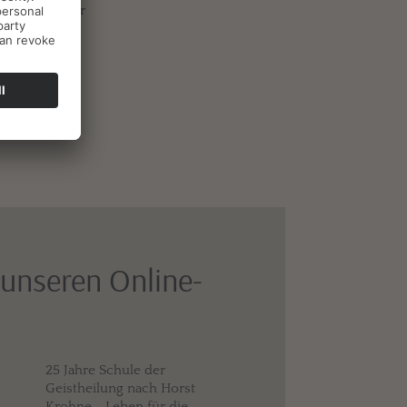
Sigrun, Volker
unseren Online-
25 Jahre Schule der
Geistheilung nach Horst
Krohne - Leben für die