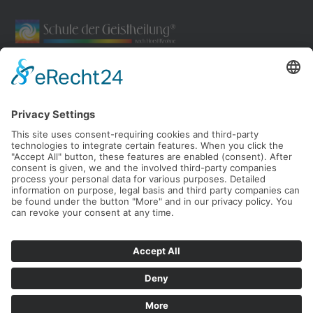
© 2026 Schule der Geistheilung nach Horst Krohne
Telefon: +49 (0) 5121 - 177 44 07
Telefax: +49 (0) 5121 - 177 05 20
E-Mail:
office@schule-der-geistheilung.de
Geschäftsführender Gesellschafter: Thomas Gruber
Impressum
Haftungsausschluss
AGB
Datenschutz