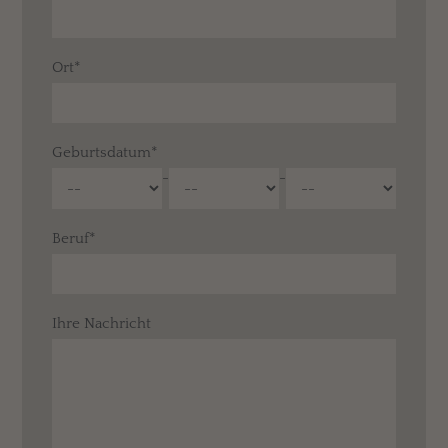
Ort*
Geburtsdatum*
-
-
Beruf*
Ihre Nachricht